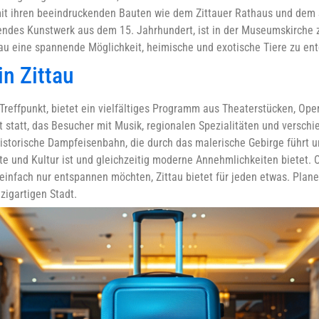
u mit ihren beeindruckenden Bauten wie dem Zittauer Rathaus und dem
tendes Kunstwerk aus dem 15. Jahrhundert, ist in der Museumskirche 
ttau eine spannende Möglichkeit, heimische und exotische Tiere zu en
in Zittau
r Treffpunkt, bietet ein vielfältiges Programm aus Theaterstücken, Op
st statt, das Besucher mit Musik, regionalen Spezialitäten und versch
istorische Dampfeisenbahn, die durch das malerische Gebirge führt u
chte und Kultur ist und gleichzeitig moderne Annehmlichkeiten bietet.
 einfach nur entspannen möchten, Zittau bietet für jeden etwas. Plan
zigartigen Stadt.