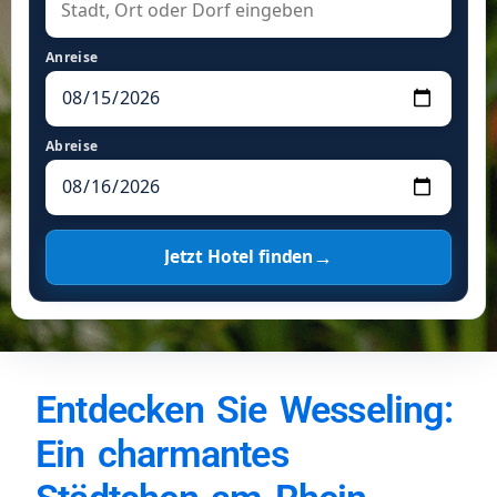
Anreise
Abreise
→
Jetzt Hotel finden
Entdecken Sie Wesseling:
Ein charmantes