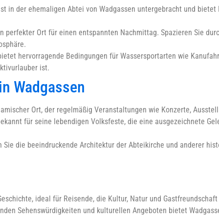
 in der ehemaligen Abtei von Wadgassen untergebracht und bietet Ei
n perfekter Ort für einen entspannten Nachmittag. Spazieren Sie dur
osphäre.
 bietet hervorragende Bedingungen für Wassersportarten wie Kanufah
tivurlauber ist.
s in Wadgassen
namischer Ort, der regelmäßig Veranstaltungen wie Konzerte, Ausstel
bekannt für seine lebendigen Volksfeste, die eine ausgezeichnete Gele
 Sie die beeindruckende Architektur der Abteikirche und anderer hist
eschichte, ideal für Reisende, die Kultur, Natur und Gastfreundschaf
nden Sehenswürdigkeiten und kulturellen Angeboten bietet Wadgassen