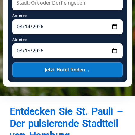
Anreise
Abreise
→
Jetzt Hotel finden
Entdecken Sie St. Pauli –
Der pulsierende Stadtteil