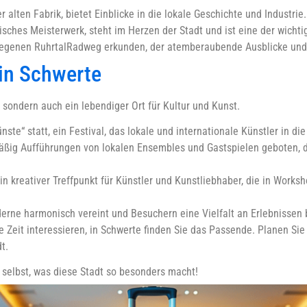
alten Fabrik, bietet Einblicke in die lokale Geschichte und Industrie.
onisches Meisterwerk, steht im Herzen der Stadt und ist eine der wich
egenen RuhrtalRadweg erkunden, der atemberaubende Ausblicke und i
 in Schwerte
, sondern auch ein lebendiger Ort für Kultur und Kunst.
ste“ statt, ein Festival, das lokale und internationale Künstler in die
ßig Aufführungen von lokalen Ensembles und Gastspielen geboten, di
in kreativer Treffpunkt für Künstler und Kunstliebhaber, die in Work
derne harmonisch vereint und Besuchern eine Vielfalt an Erlebnissen bi
e Zeit interessieren, in Schwerte finden Sie das Passende. Planen Sie
t.
selbst, was diese Stadt so besonders macht!