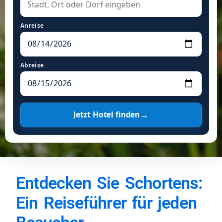
Anreise
Abreise
→
Jetzt Hotel finden
Entdecken Sie Schortens:
Ein Reiseführer für jeden