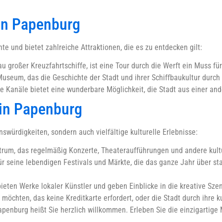
in Papenburg
te und bietet zahlreiche Attraktionen, die es zu entdecken gilt:
 großer Kreuzfahrtschiffe, ist eine Tour durch die Werft ein Muss für
useum, das die Geschichte der Stadt und ihrer Schiffbaukultur durch i
ie Kanäle bietet eine wunderbare Möglichkeit, die Stadt aus einer an
 in Papenburg
nswürdigkeiten, sondern auch vielfältige kulturelle Erlebnisse:
ntrum, das regelmäßig Konzerte, Theateraufführungen und andere kult
ür seine lebendigen Festivals und Märkte, die das ganze Jahr über s
ieten Werke lokaler Künstler und geben Einblicke in die kreative Szen
öchten, das keine Kreditkarte erfordert, oder die Stadt durch ihre ku
enburg heißt Sie herzlich willkommen. Erleben Sie die einzigartige