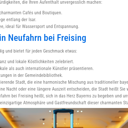
rdigkeiten, die Ihren Aufenthalt unvergesslich machen:
n charmanten Cafés und Boutiquen.
e entlang der Isar.
e, ideal für Wassersport und Entspannung.
 in Neufahrn bei Freising
ndig und bietet für jeden Geschmack etwas:
anz und lokale Köstlichkeiten zelebriert.
kale als auch internationale Künstler präsentieren.
tungen in der Gemeindebibliothek.
inierende Stadt, die eine harmonische Mischung aus traditioneller ba
eine Nacht oder eine längere Auszeit entscheiden, die Stadt heißt Sie
ufahrn bei Freising heißt, sich in das Herz Bayerns zu begeben und 
e einzigartige Atmosphäre und Gastfreundschaft dieser charmanten St