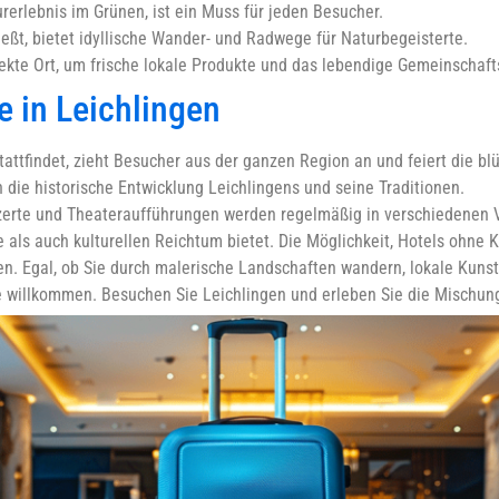
rerlebnis im Grünen, ist ein Muss für jeden Besucher.
ießt, bietet idyllische Wander- und Radwege für Naturbegeisterte.
ekte Ort, um frische lokale Produkte und das lebendige Gemeinschaft
e in Leichlingen
stattfindet, zieht Besucher aus der ganzen Region an und feiert die b
die historische Entwicklung Leichlingens und seine Traditionen.
zerte und Theateraufführungen werden regelmäßig in verschiedenen 
he als auch kulturellen Reichtum bietet. Die Möglichkeit, Hotels ohne
en. Egal, ob Sie durch malerische Landschaften wandern, lokale Kuns
e willkommen. Besuchen Sie Leichlingen und erleben Sie die Mischung