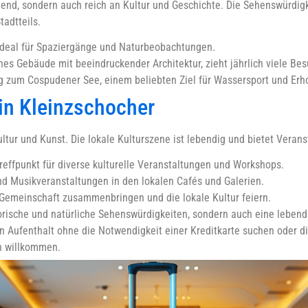
end, sondern auch reich an Kultur und Geschichte. Die Sehenswürdigke
adtteils.
 ideal für Spaziergänge und Naturbeobachtungen.
hes Gebäude mit beeindruckender Architektur, zieht jährlich viele Bes
 zum Cospudener See, einem beliebten Ziel für Wassersport und Erh
 in Kleinzschocher
ltur und Kunst. Die lokale Kulturszene ist lebendig und bietet Verans
reffpunkt für diverse kulturelle Veranstaltungen und Workshops.
 Musikveranstaltungen in den lokalen Cafés und Galerien.
 Gemeinschaft zusammenbringen und die lokale Kultur feiern.
torische und natürliche Sehenswürdigkeiten, sondern auch eine leben
n Aufenthalt ohne die Notwendigkeit einer Kreditkarte suchen oder di
ch willkommen.