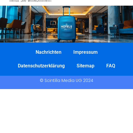
heißt Sie willkommen!
Nachrichten
Impressum
Datenschutzerklärung
Sitemap
FAQ
© Scintilla Media UG 2024