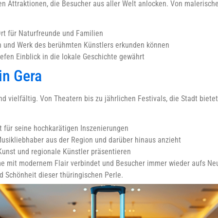
en Attraktionen, die Besucher aus aller Welt anlocken. Von malerisch
rt für Naturfreunde und Familien
en und Werk des berühmten Künstlers erkunden können
fen Einblick in die lokale Geschichte gewährt
in Gera
nd vielfältig. Von Theatern bis zu jährlichen Festivals, die Stadt biete
t für seine hochkarätigen Inszenierungen
Musikliebhaber aus der Region und darüber hinaus anzieht
Kunst und regionale Künstler präsentieren
arme mit modernem Flair verbindet und Besucher immer wieder aufs Neu
nd Schönheit dieser thüringischen Perle.