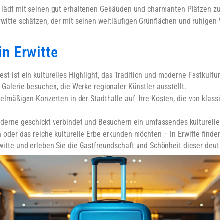
e lädt mit seinen gut erhaltenen Gebäuden und charmanten Plätzen z
itte schätzen, der mit seinen weitläufigen Grünflächen und ruhigen W
in Erwitte
est ist ein kulturelles Highlight, das Tradition und moderne Festkultur
e Galerie besuchen, die Werke regionaler Künstler ausstellt.
lmäßigen Konzerten in der Stadthalle auf ihre Kosten, die von klas
 Moderne geschickt verbindet und Besuchern ein umfassendes kulturell
oder das reiche kulturelle Erbe erkunden möchten – in Erwitte finden 
witte und erleben Sie die Gastfreundschaft und Schönheit dieser deut