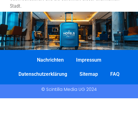
Stadt.
Nachrichten
Impressum
Datenschutzerklärung
Sitemap
FAQ
© Scintilla Media UG 2024