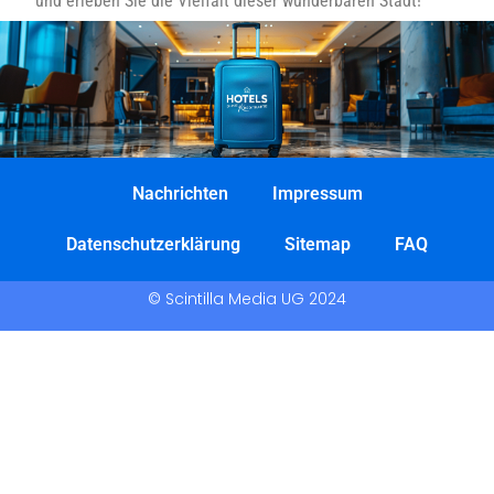
und erleben Sie die Vielfalt dieser wunderbaren Stadt!
Nachrichten
Impressum
Datenschutzerklärung
Sitemap
FAQ
© Scintilla Media UG 2024