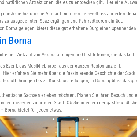
nd natürlichen Attraktionen, die es zu entdecken gilt. Hier eine Auswa
 durch die historische Altstadt mit ihren liebevoll restaurierten Geb
as zu ausgedehnten Spaziergängen und Fahrradtouren einlädt.
n Borna gelegen, bietet diese gut erhaltene Burg einen spannenden E
 in Borna
t einer Vielzahl von Veranstaltungen und Institutionen, die das kultu
iches Event, das Musikliebhaber aus der ganzen Region anzieht.
Hier erfahren Sie mehr über die faszinierende Geschichte der Stadt.
ateraufführungen bis zu Kunstausstellungen, in Borna gibt es das gan
s authentische Sachsen erleben möchten. Planen Sie Ihren Besuch und e
hönheit dieser einzigartigen Stadt. Ob Sie in einem der gastfreundlic
– Borna bietet für jeden etwas.